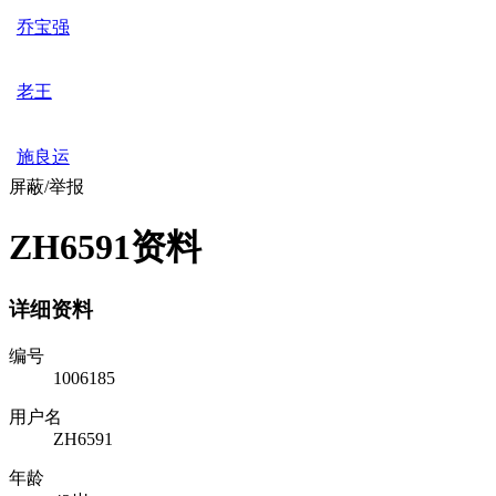
乔宝强
老王
施良运
屏蔽/举报
ZH6591资料
详细资料
编号
1006185
用户名
ZH6591
年龄