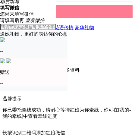
稍后填写
填写微信
礼物中心
取消
您尚未填写微信
请填写后再
查看微信
全部
精美礼物
爱恋表白
花语传情
豪华礼物
与手机同号
送她礼物，更好的表达你的心意
温馨提示
确定
--
只有实名认证会员才可查看更多资料
赠送
去认证
--
暂不认证
温馨提示
你已委托牵线成功，请耐心等待红娘为你牵线，你可在[我的-
我的牵线]中查看牵线进度
长按识别二维码添加红娘微信