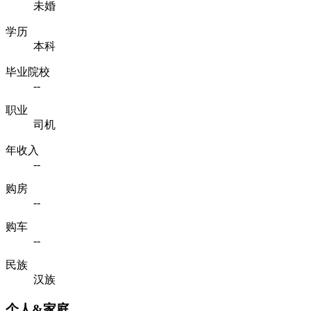
未婚
学历
本科
毕业院校
--
职业
司机
年收入
--
购房
--
购车
--
民族
汉族
个人&家庭