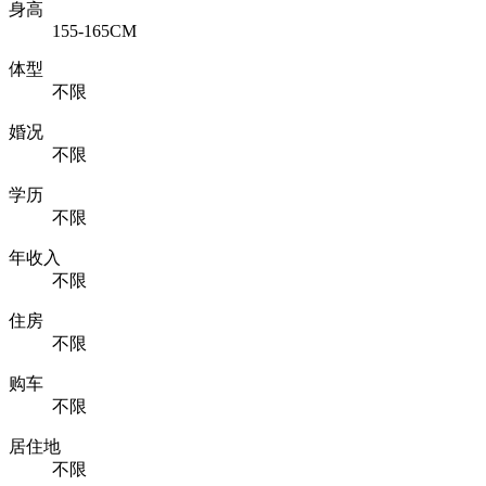
身高
155-165CM
体型
不限
婚况
不限
学历
不限
年收入
不限
住房
不限
购车
不限
居住地
不限