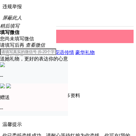
违规举报
屏蔽此人
稍后填写
填写微信
礼物中心
取消
您尚未填写微信
请填写后再
查看微信
全部
精美礼物
爱恋表白
花语传情
豪华礼物
与手机同号
送她礼物，更好的表达你的心意
温馨提示
确定
--
只有实名认证会员才可查看更多资料
赠送
去认证
--
暂不认证
温馨提示
你已委托牵线成功，请耐心等待红娘为你牵线，你可在[我的-